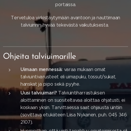
portaissa.
Tervetuloa virkistäytymään avantoon ja nauttimaan
talviuinnin hyvää tekevästä vaikutuksesta.
Ohjeita talviuimarille
Uimaan mennessä:
varaa mukaan omat
talviuintivarusteet eli uimapuku, tossut/sukat,
hanskat ja pipo sekä pyyhe.
Uusi talviuimari?
Talviuintiharrastuksen
aloittaminen on suositeltavaa aloittaa ohjatusti, ei
koskaan yksin. Tarvittaessa saat ohjausta uintiin
(sovittava etukäteen Liisa Nykänen, puh. 045 346
2107).
Huomioithan, että uinti tapahtuu omatoimisesta eli