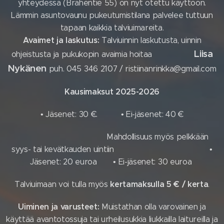
yhteydessä (Brahentie 55) on nyt otettu käyttöön.
Lämmin asuntovaunu pukeutumistilana palvelee tuttuun
tapaan kaikkia talviuimareita.
Avaimet ja laskutus:
Talviuinnin laskutusta, uinnin
Liisa
ohjeistusta ja pukukopin avaimia hoitaa
Nykänen
puh. 045 346 2107 /
ristiinanrinkka@gmail.com
Kausimaksut 2025-2026
• Jäsenet: 30 €. • Ei-jäsenet: 40 €
Mahdollisuus myös pelkkään
syys- tai kevätkauden uintiin •
Jäsenet: 20 euroa • Ei-jäsenet: 30 euroa
kertamaksulla 5 € / kerta
Talviuimaan voi tulla myös
.
Uiminen ja varusteet:
Muistathan olla varovainen ja
käyttää avantotossuja tai urheilusukkia liukkailla laitureilla ja