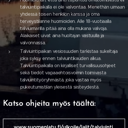
talviuintipaikalla ei ole valvontaa. Menethän uimaan
yhdessä toisen henkilön kanssa ja oma
terveystilanne huomioiden. Alle 18-vuotiaalla
talviuimarilla pitää aina olla mukana valvoja.
Alaikäiset uivat aina huoltajan vastuulla ja
valvonnassa.
Talviuintipaikan vesiosuuden tarkistaa sukeltaja
joka syksy ennen talviuintikauden alkua.
Talviuintipaikalla on kirjalliset turvallisuusohjeet
sekä tiedot vapaaehtoisvoimin toimivasta
talviuintityöryhmästä, joka vastaa myös
pukeutumistilan yleisestä siisteydestä.
Katso ohjeita myös täältä:
www.suomenlatu.fi/ulkoile/lajit/talviuinti.